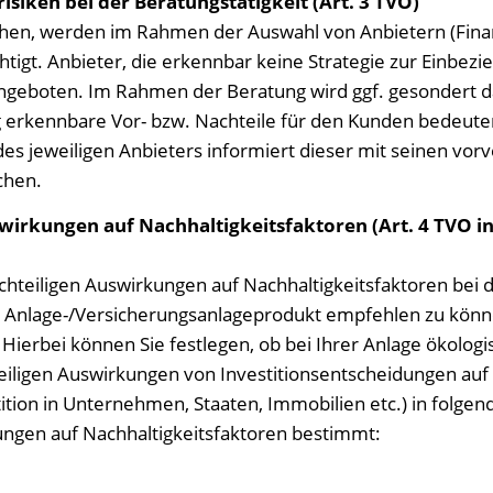
siken bei der Beratungstätigkeit (Art. 3 TVO)
iehen, werden im Rahmen der Auswahl von Anbietern (Fi
tigt. Anbieter, die erkennbar keine Strategie zur Einbezie
ngeboten. Im Rahmen der Beratung wird ggf. gesondert da
g erkennbare Vor- bzw. Nachteile für den Kunden bedeute
des jeweiligen Anbieters informiert dieser mit seinen vor
chen.
wirkungen auf Nachhaltigkeitsfaktoren (Art. 4 TVO i
achteiligen Auswirkungen auf Nachhaltigkeitsfaktoren bei
tes Anlage-/Versicherungsanlageprodukt empfehlen zu könn
 Hierbei können Sie festlegen, ob bei Ihrer Anlage ökolo
ligen Auswirkungen von Investitionsentscheidungen auf N
tition in Unternehmen, Staaten, Immobilien etc.) in folgen
ungen auf Nachhaltigkeitsfaktoren bestimmt: