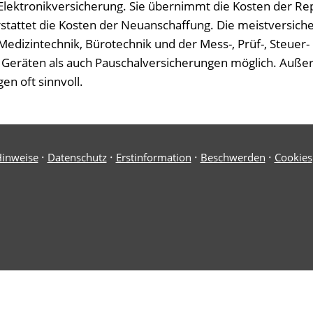
 Elektronikversicherung. Sie übernimmt die Kosten der Re
erstattet die Kosten der Neuanschaffung. Die meistversich
Medizintechnik, Bürotechnik und der Mess-, Prüf-, Steuer-
n Geräten als auch Pauschalversicherungen möglich. Außer
n oft sinnvoll.
·
·
·
·
Hinweise
Datenschutz
Erstinformation
Beschwerden
Cookies